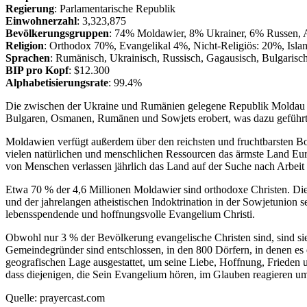
Regierung
: Parlamentarische Republik
Einwohnerzahl
: 3,323,875
Bevölkerungsgruppen
: 74% Moldawier, 8% Ukrainer, 6% Russen,
Religion
: Orthodox 70%, Evangelikal 4%, Nicht-Religiös: 20%, Isl
Sprachen
: Rumänisch, Ukrainisch, Russisch, Gagausisch, Bulgarisc
BIP pro Kopf
: $12.300
Alphabetisierungsrate
: 99.4%
Die zwischen der Ukraine und Rumänien gelegene Republik Moldau is
Bulgaren, Osmanen, Rumänen und Sowjets erobert, was dazu geführt h
Moldawien verfügt außerdem über den reichsten und fruchtbarsten Bod
vielen natürlichen und menschlichen Ressourcen das ärmste Land Eur
von Menschen verlassen jährlich das Land auf der Suche nach Arbeit 
Etwa 70 % der 4,6 Millionen Moldawier sind orthodoxe Christen. Die m
und der jahrelangen atheistischen Indoktrination in der Sowjetunion
lebensspendende und hoffnungsvolle Evangelium Christi.
Obwohl nur 3 % der Bevölkerung evangelische Christen sind, sind si
Gemeindegründer sind entschlossen, in den 800 Dörfern, in denen es 
geografischen Lage ausgestattet, um seine Liebe, Hoffnung, Frieden 
dass diejenigen, die Sein Evangelium hören, im Glauben reagieren u
Quelle: prayercast.com