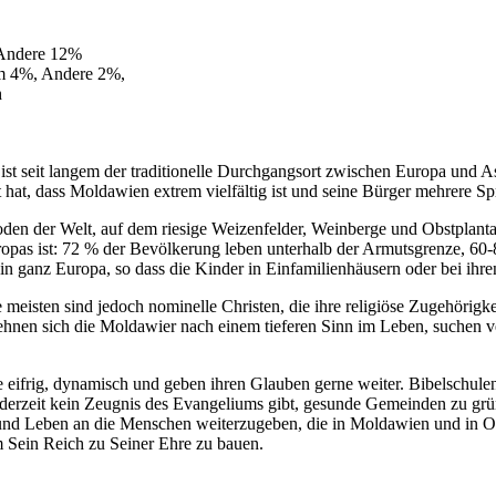
 Andere 12%
am 4%, Andere 2%,
h
t seit langem der traditionelle Durchgangsort zwischen Europa und 
at, dass Moldawien extrem vielfältig ist und seine Bürger mehrere S
en der Welt, auf dem riesige Weizenfelder, Weinberge und Obstplantage
opas ist: 72 % der Bevölkerung leben unterhalb der Armutsgrenze, 60
in ganz Europa, so dass die Kinder in Einfamilienhäusern oder bei ihre
eisten sind jedoch nominelle Christen, die ihre religiöse Zugehörigkei
 sehnen sich die Moldawier nach einem tieferen Sinn im Leben, suchen v
e eifrig, dynamisch und geben ihren Glauben gerne weiter. Bibelschule
derzeit kein Zeugnis des Evangeliums gibt, gesunde Gemeinden zu grün
und Leben an die Menschen weiterzugeben, die in Moldawien und in Ost
m Sein Reich zu Seiner Ehre zu bauen.