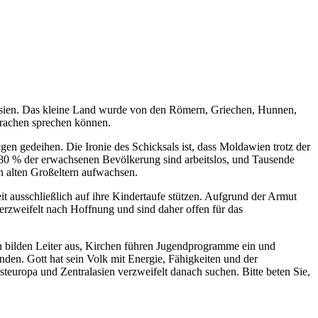
Asien. Das kleine Land wurde von den Römern, Griechen, Hunnen,
prachen sprechen können.
n gedeihen. Die Ironie des Schicksals ist, dass Moldawien trotz der
-80 % der erwachsenen Bevölkerung sind arbeitslos, und Tausende
n alten Großeltern aufwachsen.
t ausschließlich auf ihre Kindertaufe stützen. Aufgrund der Armut
erzweifelt nach Hoffnung und sind daher offen für das
n bilden Leiter aus, Kirchen führen Jugendprogramme ein und
den. Gott hat sein Volk mit Energie, Fähigkeiten und der
europa und Zentralasien verzweifelt danach suchen. Bitte beten Sie,