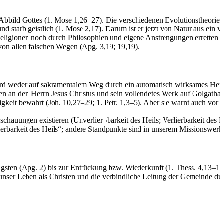
n Abbild Gottes (1. Mose 1,26–27). Die verschiedenen Evolutionstheorien 
d starb geistlich (1. Mose 2,17). Darum ist er jetzt von Natur aus ein 
gionen noch durch Philosophien und eigene Anstrengungen erretten (E
on allen falschen Wegen (Apg. 3,19; 19,19).
ird weder auf sakramentalem Weg durch ein automatisch wirksames Hei
en an den Herrn Jesus Christus und sein vollendetes Werk auf Golgatha
gkeit bewahrt (Joh. 10,27–29; 1. Petr. 1,3–5). Aber sie warnt auch vor
schauungen existieren (Unverlier¬barkeit des Heils; Verlierbarkeit des
erbarkeit des Heils“; andere Standpunkte sind in unserem Missionswer
gsten (Apg. 2) bis zur Entrückung bzw. Wiederkunft (1. Thess. 4,13–17)
r unser Leben als Christen und die verbindliche Leitung der Gemeinde d