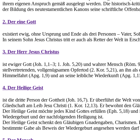
ihrem eigenen Anspruch gemäß ausgelegt werden. Die historisch-kriti
der Bildung des neutestamentlichen Kanons seine schriftliche Offenb
2. Der eine Gott
existiert ewig, ohne Ursprung und Ende als drei Personen – Vater, Soh
In seinem Sohn Jesus Christus tritt er auch als Retter der Welt in Ersc
3. Der Herr Jesus Christus
ist ewiger Gott (Joh. 1,1–3; 1. Joh. 5,20) und wahrer Mensch (Röm. 9
stellvertretenden, vollgenügsamen Opfertod (2. Kor. 5,21), an ihn als
Himmelfahrt (Apg. 1,9) und an seine leibliche Wiederkunft (Apg. 1,1
4. Der Heilige Geist
ist die dritte Person der Gottheit (Joh. 16,7). Er überführt die Wel
Gliedschaft am Leib Jesu Christi (1. Kor. 12,13). Er bewohnt den Glä
Der Heilige Geist möchte jedes Kind Gottes erfüllen (Eph. 5,18) und in
Wiedergeburt und der nachfolgenden Heiligung ist.
Der Heilige Geist schenkt den Gläubigen Gnadengaben, Charismen. E
bestimmte Gabe als Beweis der Wiedergeburt angesehen werden darf 