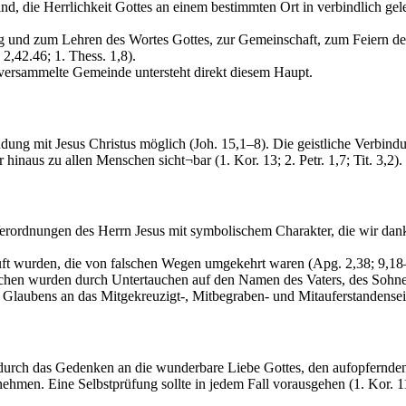
d, die Herrlichkeit Gottes an einem bestimmten Ort in verbindlich ge
 und zum Lehren des Wortes Gottes, zur Gemeinschaft, zum Feiern d
2,42.46; 1. Thess. 1,8).
e versammelte Gemeinde untersteht direkt diesem Haupt.
ndung mit Jesus Christus möglich (Joh. 15,1–8). Die geistliche Verbind
inaus zu allen Menschen sicht¬bar (1. Kor. 13; 2. Petr. 1,7; Tit. 3,2).
ordnungen des Herrn Jesus mit symbolischem Charakter, die wir dankb
ft wurden, die von falschen Wegen umgekehrt waren (Apg. 2,38; 9,18–
hen wurden durch Untertauchen auf den Namen des Vaters, des Sohnes 
des Glaubens an das Mitgekreuzigt-, Mitbegraben- und Mitauferstandense
 durch das Gedenken an die wunderbare Liebe Gottes, den aufopfernden
nehmen. Eine Selbstprüfung sollte in jedem Fall vorausgehen (1. Kor. 1