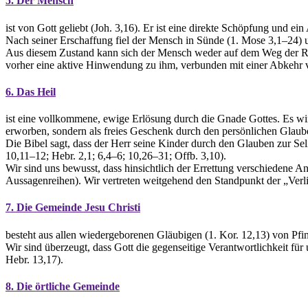
5. Der Mensch
ist von Gott geliebt (Joh. 3,16). Er ist eine direkte Schöpfung und ei
Nach seiner Erschaffung fiel der Mensch in Sünde (1. Mose 3,1–24) un
Aus diesem Zustand kann sich der Mensch weder auf dem Weg der Reli
vorher eine aktive Hinwendung zu ihm, verbunden mit einer Abkehr v
6. Das Heil
ist eine vollkommene, ewige Erlösung durch die Gnade Gottes. Es w
erworben, sondern als freies Geschenk durch den persönlichen Glaub
Die Bibel sagt, dass der Herr seine Kinder durch den Glauben zur Seli
10,11–12; Hebr. 2,1; 6,4–6; 10,26–31; Offb. 3,10).
Wir sind uns bewusst, dass hinsichtlich der Errettung verschiedene An
Aussagenreihen). Wir vertreten weitgehend den Standpunkt der „Verli
7. Die Gemeinde Jesu Christi
besteht aus allen wiedergeborenen Gläubigen (1. Kor. 12,13) von Pfin
Wir sind überzeugt, dass Gott die gegenseitige Verantwortlichkeit fü
Hebr. 13,17).
8. Die örtliche Gemeinde