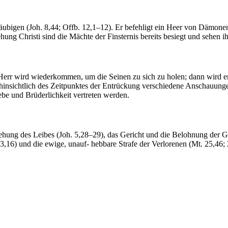
 Gläubigen (Joh. 8,44; Offb. 12,1–12). Er befehligt ein Heer von Dämon
ung Christi sind die Mächte der Finsternis bereits besiegt und sehen 
r Herr wird wiederkommen, um die Seinen zu sich zu holen; dann wird e
 hinsichtlich des Zeitpunktes der Entrückung verschiedene Anschauunge
be und Brüderlichkeit vertreten werden.
tehung des Leibes (Joh. 5,28–29), das Gericht und die Belohnung der G
,16) und die ewige, unauf- hebbare Strafe der Verlorenen (Mt. 25,46; 