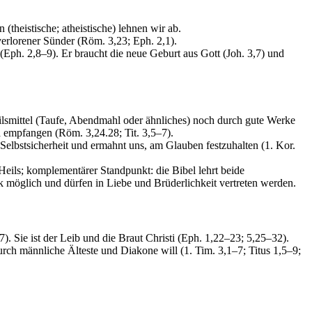
(theistische; atheistische) lehnen wir ab.
verlorener Sünder (Röm. 3,23; Eph. 2,1).
ph. 2,8–9). Er braucht die neue Geburt aus Gott (Joh. 3,7) und
lsmittel (Taufe, Abendmahl oder ähnliches) noch durch gute Werke
 empfangen (Röm. 3,24.28; Tit. 3,5–7).
 Selbstsicherheit und ermahnt uns, am Glauben festzuhalten (1. Kor.
 Heils; komplementärer Standpunkt: die Bibel lehrt beide
k möglich und dürfen in Liebe und Brüderlichkeit vertreten werden.
. Sie ist der Leib und die Braut Christi (Eph. 1,22–23; 5,25–32).
urch männliche Älteste und Diakone will (1. Tim. 3,1–7; Titus 1,5–9;