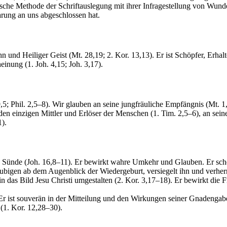
sche Methode der Schriftauslegung mit ihrer Infragestellung von Wunde
arung an uns abgeschlossen hat.
n und Heiliger Geist (Mt. 28,19; 2. Kor. 13,13). Er ist Schöpfer, Erhalt
heinung (1. Joh. 4,15; Joh. 3,17).
,5; Phil. 2,5–8). Wir glauben an seine jungfräuliche Empfängnis (Mt. 1
 den einzigen Mittler und Erlöser der Menschen (1. Tim. 2,5–6), an seine
1).
t von Sünde (Joh. 16,8–11). Er bewirkt wahre Umkehr und Glauben. Er sc
ubigen ab dem Augenblick der Wiedergeburt, versiegelt ihn und verherr
 das Bild Jesu Christi umgestalten (2. Kor. 3,17–18). Er bewirkt die Fr
r ist souverän in der Mitteilung und den Wirkungen seiner Gnadengabe
(1. Kor. 12,28–30).