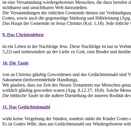
ist eine Versammlung wiedergeborener Menschen, die dazu berufen sin
sichtbaren und unsichtbaren Welt darzustellen.
Die Versammlungen der örtlichen Gemeinde dienen zur Verkündigung
Gottes, sowie auch die gegenseitige Stärkung und Hilfeleistung (Apg. 
Das Haupt der Gemeinde ist Jesus Christus (Kol. 1,18). Jede örtlich
9. Das Christenleben
ist ein Leben in der Nachfolge Jesu. Diese Nachfolge ist nur in Verbi
5,22) und insbesondere an der Liebe zu Gott, zum Bruder und darüber h
10. Die Taufe
von an Christus gläubig Gewordenen und das Gedächtnismahl sind Ver
Sakrament (heilsvermittelnde Handlung).
Wir glauben, dass zur Zeit des Neuen Testaments nur Menschen getau
wirklich gläubig geworden waren (Apg. 8,12.37; 18,8). Solche Mensc
Die biblische Taufe ist die äußere Darstellung der inneren Realität 
11. Das Gedächtnismahl
wirkt keine Vergebung der Sünden, sondern stärkt die Kinder Gottes
Es ist Gottes Wille, dass am Gedächtnismahl nur Wiedergeborene teil