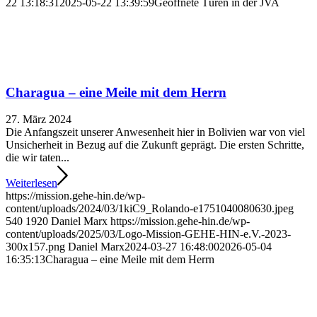
22 13:18:31
2025-05-22 13:39:59
Geöffnete Türen in der JVA
Charagua – eine Meile mit dem Herrn
27. März 2024
Die Anfangszeit unserer Anwesenheit hier in Bolivien war von viel
Unsicherheit in Bezug auf die Zukunft geprägt. Die ersten Schritte,
die wir taten...
Weiterlesen
https://mission.gehe-hin.de/wp-
content/uploads/2024/03/1kiC9_Rolando-e1751040080630.jpeg
540
1920
Daniel Marx
https://mission.gehe-hin.de/wp-
content/uploads/2025/03/Logo-Mission-GEHE-HIN-e.V.-2023-
300x157.png
Daniel Marx
2024-03-27 16:48:00
2026-05-04
16:35:13
Charagua – eine Meile mit dem Herrn