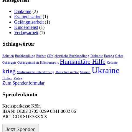
Diakonie
(2)
Evangelisation
(1)
Gefängnisarbeit
(1)
Kinderdienst
(1)
Verlagsarbeit
(1)
Schlagwörter
Bolivien
Buchhandlung
Bücher
CD's
christliche Buchhandlung
Diakonie
Europa
Gebet
Humanitäre Hilfe
Gefängnis
Gefängnisarbeit
Hilfstransport
Kolonie
Ukraine
krieg
Medizinische unterstützung
Menschen in Not
Mission
Umbau
Verlag
Zum Spendenformular
Spendenkonto
Kreissparkasse Köln
IBAN: DE82 3705 0299 0341 0002 06
BIC: COKSDE33XXX
Jetzt Spenden