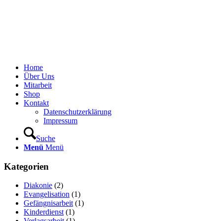
Home
Über Uns
Mitarbeit
Shop
Kontakt
Datenschutzerklärung
Impressum
Suche
Menü
Menü
Kategorien
Diakonie
(2)
Evangelisation
(1)
Gefängnisarbeit
(1)
Kinderdienst
(1)
Verlagsarbeit
(1)