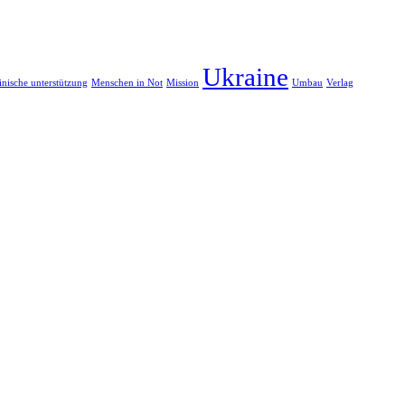
Ukraine
nische unterstützung
Menschen in Not
Mission
Umbau
Verlag