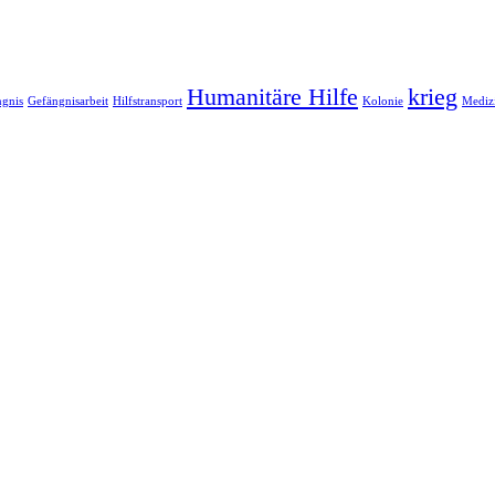
Humanitäre Hilfe
krieg
ngnis
Gefängnisarbeit
Hilfstransport
Kolonie
Medizi