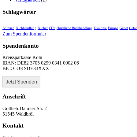
Schlagwörter
Bolivien
Buchhandlung
Bücher
CD's
christliche Buchhandlung
Diakonie
Europa
Gebet
Gefä
Zum Spendenformular
Spendenkonto
Kreissparkasse Köln
IBAN: DE82 3705 0299 0341 0002 06
BIC: COKSDE33XXX
Jetzt Spenden
Anschrift
Gottlieb-Daimler-Str. 2
51545 Waldbröl
Kontakt