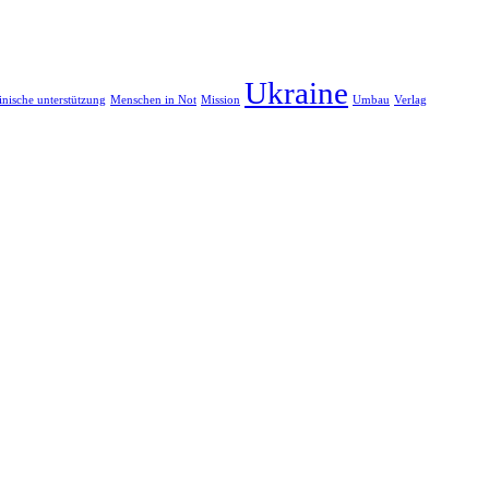
Ukraine
nische unterstützung
Menschen in Not
Mission
Umbau
Verlag