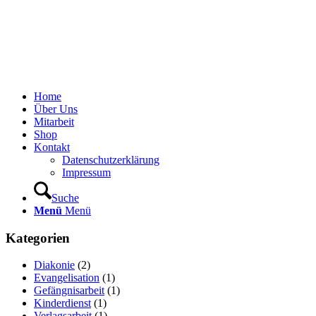
Home
Über Uns
Mitarbeit
Shop
Kontakt
Datenschutzerklärung
Impressum
Suche
Menü
Menü
Kategorien
Diakonie
(2)
Evangelisation
(1)
Gefängnisarbeit
(1)
Kinderdienst
(1)
Verlagsarbeit
(1)