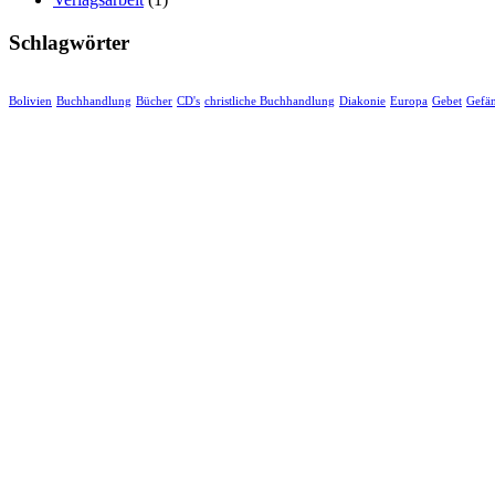
Schlagwörter
Bolivien
Buchhandlung
Bücher
CD's
christliche Buchhandlung
Diakonie
Europa
Gebet
Gefä