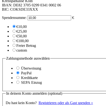
Kreissparkasse Köln
IBAN: DE82 3705 0299 0341 0002 06
BIC: COKSDE33XXX
Spendensumme:
€
€10,00
€25,00
€50,00
€100,00
Freier Betrag
custom
Zahlungsmethode auswählen
Überweisung
PayPal
Kreditkarte
SEPA Einzug
In deinem Konto anmelden
(optional)
Du hast kein Konto?
Registrieren oder als Gast spenden »