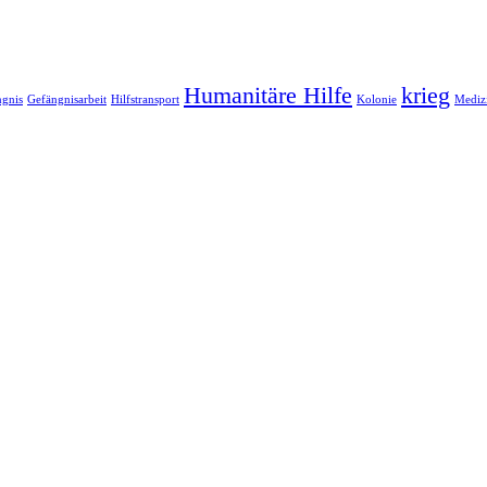
Humanitäre Hilfe
krieg
ngnis
Gefängnisarbeit
Hilfstransport
Kolonie
Medizi